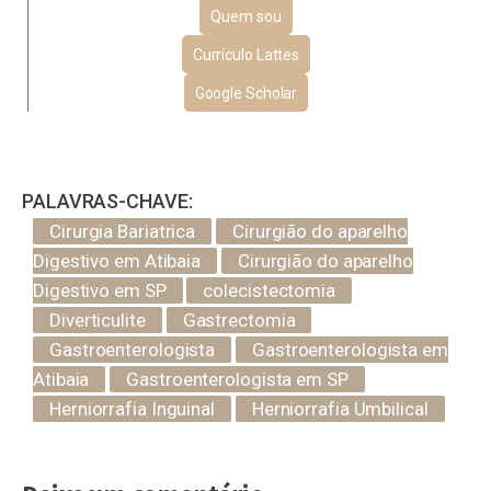
Quem sou
Currículo Lattes
Google Scholar
PALAVRAS-CHAVE:
Cirurgia Bariatrica
Cirurgião do aparelho
Digestivo em Atibaia
Cirurgião do aparelho
Digestivo em SP
colecistectomia
Diverticulite
Gastrectomia
Gastroenterologista
Gastroenterologista em
Atibaia
Gastroenterologista em SP
Herniorrafia Inguinal
Herniorrafia Umbilical