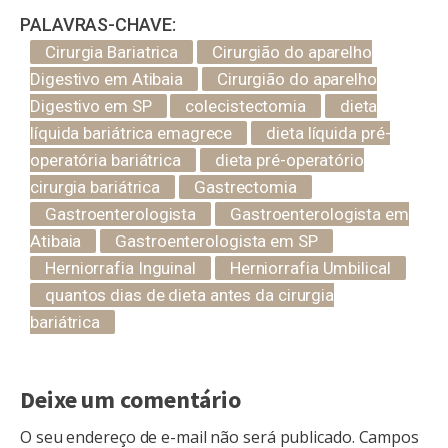
PALAVRAS-CHAVE:
Cirurgia Bariatrica
Cirurgião do aparelho
Digestivo em Atibaia
Cirurgião do aparelho
Digestivo em SP
colecistectomia
dieta
líquida bariátrica emagrece
dieta líquida pré-
operatória bariátrica
dieta pré-operatório
cirurgia bariátrica
Gastrectomia
Gastroenterologista
Gastroenterologista em
Atibaia
Gastroenterologista em SP
Herniorrafia Inguinal
Herniorrafia Umbilical
quantos dias de dieta antes da cirurgia
bariátrica
Deixe um comentário
O seu endereço de e-mail não será publicado.
Campos