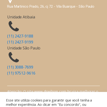
Rua Martinico Prado, 26, cj 72 - Vila Buarque - São Paulo
Unidade Atibaia
(11) 2427-9188
(11) 2427-9199
Unidade São Paulo
(11) 3088-7699
(11) 97512-9616
Atenção: O site
www.drwilson.com.br
visa melhorar o
acesso aos pacientes à informação de qualidade
Esse site utiliza cookies para garantir que você tenha a
sobre sua saúde.
melhor experiência. Ao clicar em "Eu concordo", ou