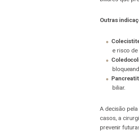
Outras indicaç
Colecistit
e risco de
Coledocoli
bloqueando
Pancreatite
biliar.
A decisão pela
casos, a cirur
prevenir futur