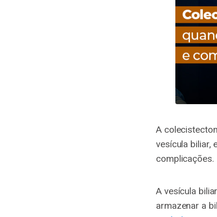
A colecistect
vesícula biliar
complicações.
A vesícula bil
armazenar a b