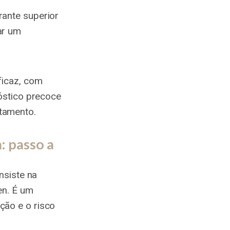
ante superior
ar um
ficaz, com
óstico precoce
tamento.
: passo a
nsiste na
en. É um
ção e o risco