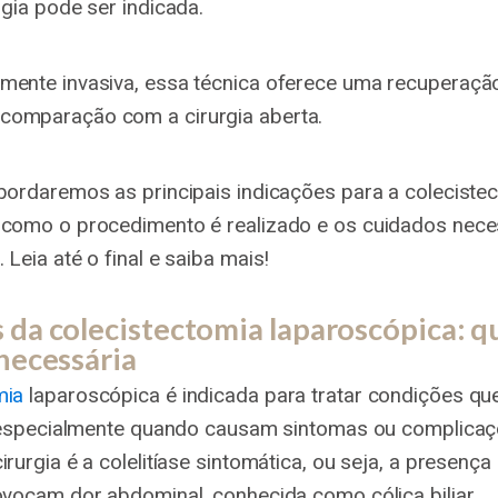
urgia pode ser indicada.
mente invasiva, essa técnica oferece uma recuperaçã
comparação com a cirurgia aberta.
abordaremos as principais indicações para a coleciste
 como o procedimento é realizado e os cuidados nece
 Leia até o final e saiba mais!
 da colecistectomia laparoscópica: 
 necessária
mia
laparoscópica é indicada para tratar condições qu
r, especialmente quando causam sintomas ou complicaçõ
irurgia é a colelitíase sintomática, ou seja, a presença
rovocam dor abdominal, conhecida como cólica biliar.