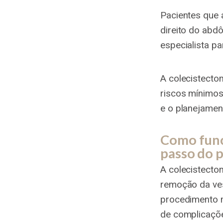
Pacientes que 
direito do abd
especialista pa
A colecistecto
riscos mínimos
e o planejamen
Como funci
passo do 
A colecistectom
remoção da ves
procedimento m
de complicaçõ