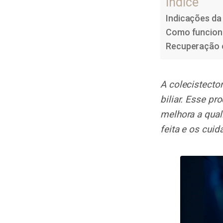
Índice
Indicações da
Como funciona
Recuperação e
A colecistecto
biliar. Esse p
melhora a qual
feita e os cui