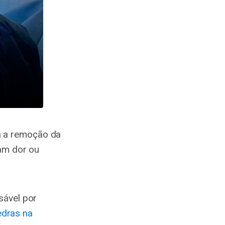
a a remoção da
sam dor ou
sável por
edras na