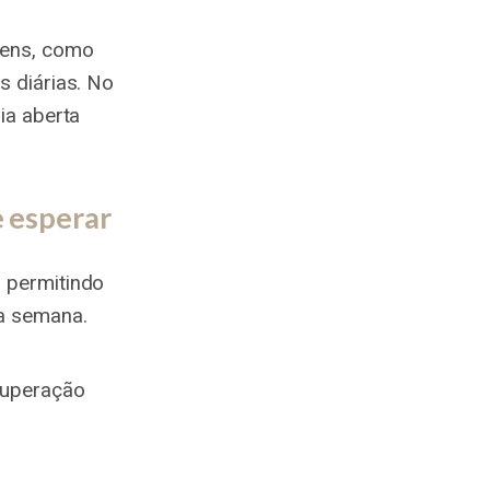
gens, como
s diárias. No
ia aberta
 esperar
 permitindo
ma semana.
cuperação