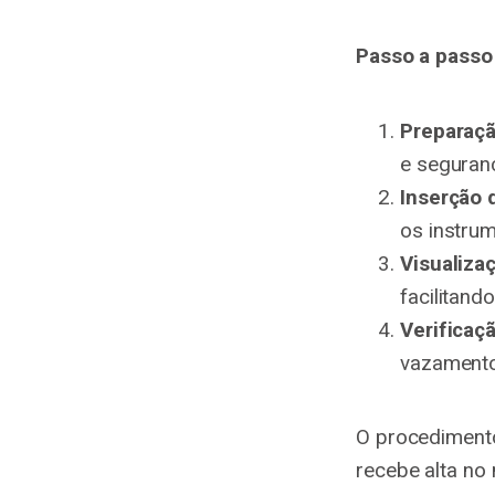
Passo a passo
Preparaçã
e seguranç
Inserção 
os instrum
Visualiza
facilitand
Verificaç
vazamento
O procedimento
recebe alta no