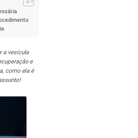
essária
rocedimento
ia
 a vesícula
recuperação e
a, como ela é
assunto!