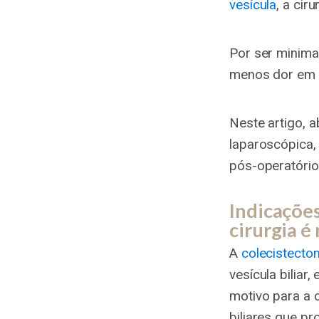
vesícula
, a cir
Por ser minima
menos dor em 
Neste artigo, 
laparoscópica,
pós-operatório.
Indicações
cirurgia é
A
colecistecto
vesícula bilia
motivo para a c
biliares que p