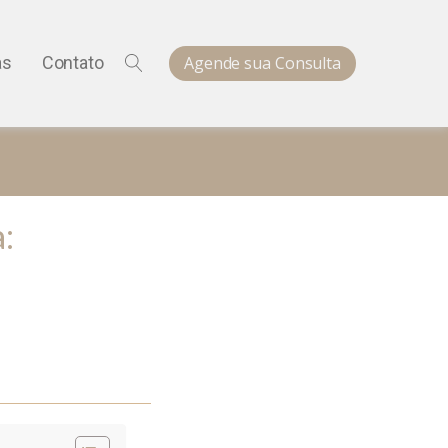
Agende sua Consulta
as
Contato
: